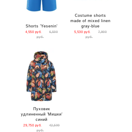
Costume shorts
made of mixed linen
Shorts 'Yesenin'
gray-blue
4,550
руб.
6,500
5,530
руб.
7,900
руб.
руб.
Пуховик
удлиненный 'Мишки'
синий
29,750
руб.
42,500
руб.