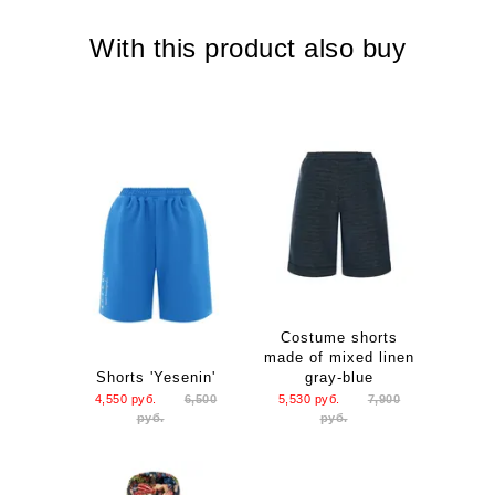
With this product also buy
Costume shorts
made of mixed linen
Shorts 'Yesenin'
gray-blue
4,550
руб.
6,500
5,530
руб.
7,900
руб.
руб.