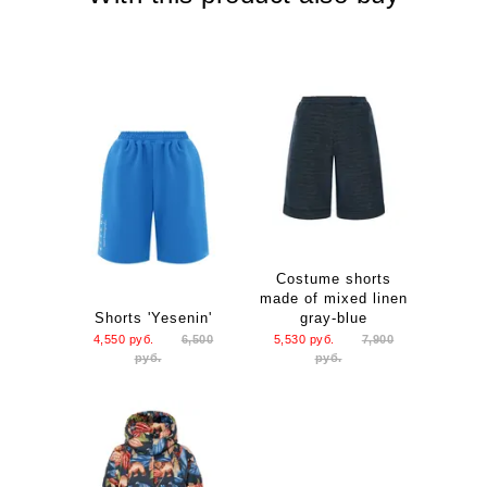
Costume shorts
made of mixed linen
Shorts 'Yesenin'
gray-blue
4,550
руб.
6,500
5,530
руб.
7,900
руб.
руб.