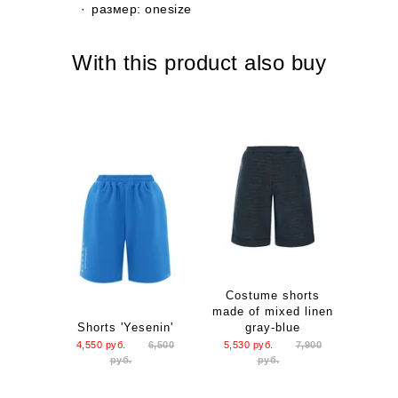
размер: onesize
With this product also buy
Costume shorts
made of mixed linen
Shorts 'Yesenin'
gray-blue
4,550
руб.
6,500
5,530
руб.
7,900
руб.
руб.